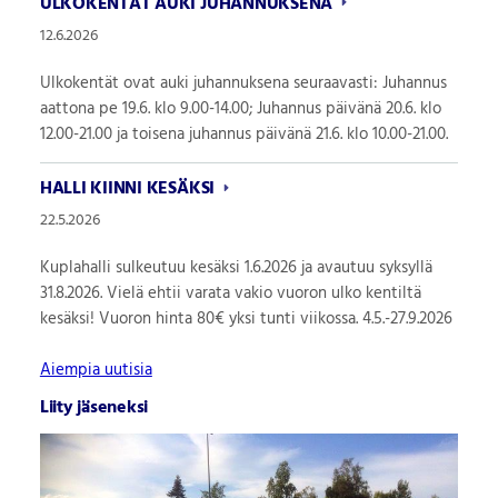
ULKOKENTÄT AUKI JUHANNUKSENA
12.6.2026
Ulkokentät ovat auki juhannuksena seuraavasti: Juhannus
aattona pe 19.6. klo 9.00-14.00; Juhannus päivänä 20.6. klo
12.00-21.00 ja toisena juhannus päivänä 21.6. klo 10.00-21.00.
HALLI KIINNI KESÄKSI
22.5.2026
Kuplahalli sulkeutuu kesäksi 1.6.2026 ja avautuu syksyllä
31.8.2026. Vielä ehtii varata vakio vuoron ulko kentiltä
kesäksi! Vuoron hinta 80€ yksi tunti viikossa. 4.5.-27.9.2026
Aiempia uutisia
Liity jäseneksi