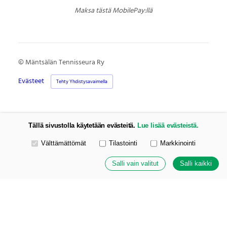
Maksa tästä MobilePay:llä
©
Mäntsälän Tennisseura Ry
Evästeet
Tehty Yhdistysavaimella
Tällä sivustolla käytetään evästeitä.
Lue lisää evästeistä.
Valitse käytettävät evästeet
Välttämättömät
Tilastointi
Markkinointi
Salli vain valitut
Salli kaikki