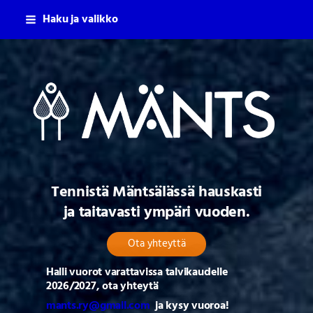
Siirry
Haku ja valikko
sivun
sisältöön
Mäntsälän Tennisseura Ry
Tennistä Mäntsälässä hauskasti
ja taitavasti ympäri vuoden.
Ota yhteyttä
Halli vuorot varattavissa talvikaudelle
2026/2027, ota yhteytä
mants.ry@gmail.com
ja kysy vuoroa!