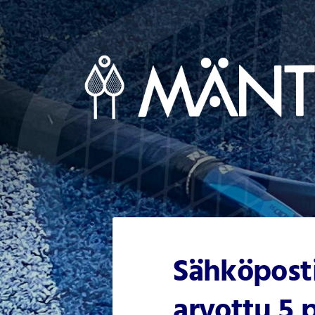
Siirry
sivun
sisältöön
Mäntsälän Tennisseura Ry
Sähköposti
arvottu 5 p