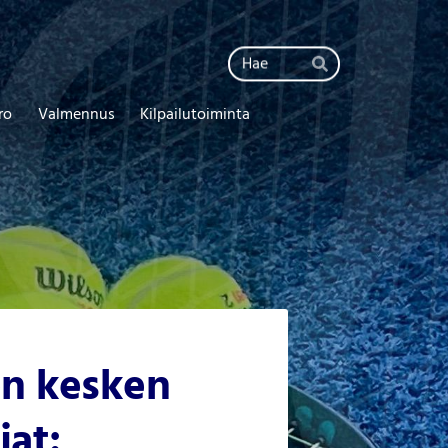
Haku
Hae
ro
Valmennus
Kilpailutoiminta
en kesken
jat: