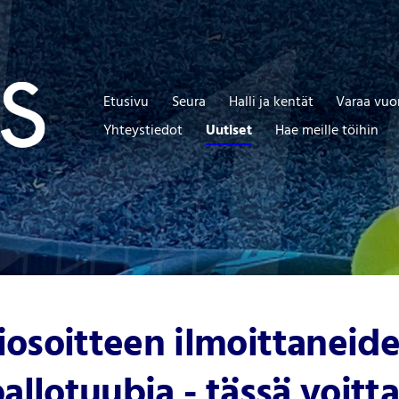
Etusivu
Seura
Halli ja kentät
Varaa vuo
Yhteystiedot
Uutiset
Hae meille töihin
osoitteen ilmoittaneid
allotuubia - tässä voitta