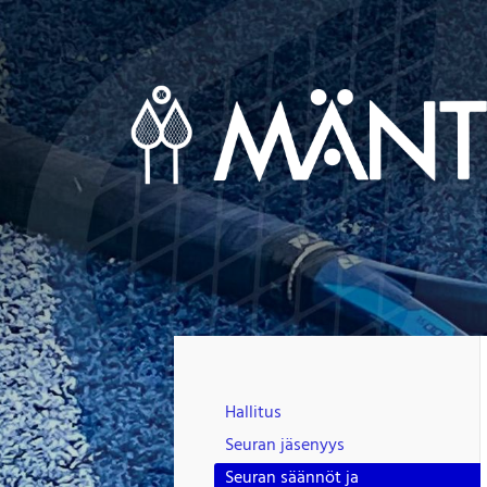
Siirry
sivun
sisältöön
Mäntsälän Tennisseura Ry
Hallitus
Seuran jäsenyys
Seuran säännöt ja