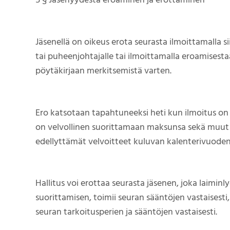
5 § Jäsenyydestä eroaminen ja erottaminen
Jäsenellä on oikeus erota seurasta ilmoittamalla siitä
tai puheenjohtajalle tai ilmoittamalla eroamises
pöytäkirjaan merkitsemistä varten.
Ero katsotaan tapahtuneeksi heti kun ilmoitus on
on velvollinen suorittamaan maksunsa sekä muut
edellyttämät velvoitteet kuluvan kalenterivuode
Hallitus voi erottaa seurasta jäsenen, joka laimin
suorittamisen, toimii seuran sääntöjen vastaisesti, 
seuran tarkoitusperien ja sääntöjen vastaisesti.