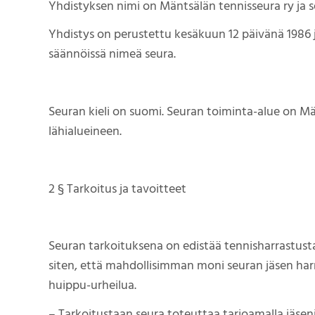
Yhdistyksen nimi on Mäntsälän tennisseura ry ja 
Yhdistys on perustettu kesäkuun 12 päivänä 1986 j
säännöissä nimeä seura.
Seuran kieli on suomi. Seuran toiminta-alue on M
lähialueineen.
2 § Tarkoitus ja tavoitteet
Seuran tarkoituksena on edistää tennisharrastusta
siten, että mahdollisimman moni seuran jäsen harra
huippu-urheilua.
– Tarkoitustaan seura toteuttaa tarjoamalla jäseni