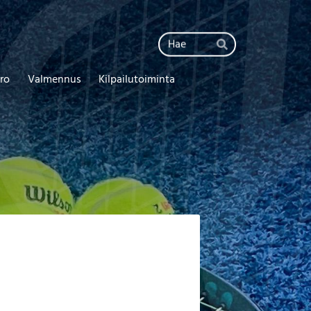
Haku
Hae
ro
Valmennus
Kilpailutoiminta