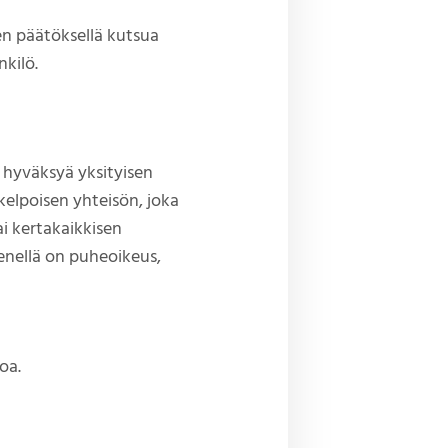
n päätöksellä kutsua
kilö.
s hyväksyä yksityisen
kelpoisen yhteisön, joka
i kertakaikkisen
enellä on puheoikeus,
oa.