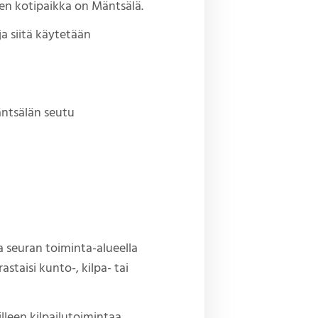
sen kotipaikka on Mäntsälä.
a siitä käytetään
äntsälän seutu
 seuran toiminta-alueella
staisi kunto-, kilpa- tai
lleen kilpailutoimintaa,