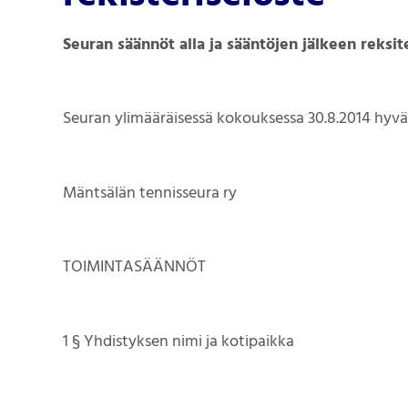
Seuran säännöt alla ja sääntöjen jälkeen reksit
Seuran ylimääräisessä kokouksessa 30.8.2014 hyvä
Mäntsälän tennisseura ry
TOIMINTASÄÄNNÖT
1 § Yhdistyksen nimi ja kotipaikka