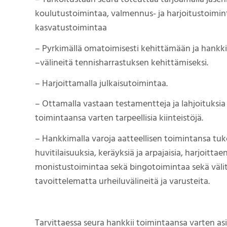
koulutustoimintaa, valmennus- ja harjoitustoimin
kasvatustoimintaa
– Pyrkimällä omatoimisesti kehittämään ja hankki
–välineitä tennisharrastuksen kehittämiseksi.
– Harjoittamalla julkaisutoimintaa.
– Ottamalla vastaan testamentteja ja lahjoituksia
toimintaansa varten tarpeellisia kiinteistöjä.
– Hankkimalla varoja aatteellisen toimintansa tuke
huvitilaisuuksia, keräyksiä ja arpajaisia, harjoitta
monistustoimintaa sekä bingotoimintaa sekä välit
tavoittelematta urheiluvälineitä ja varusteita.
Tarvittaessa seura hankkii toimintaansa varten a