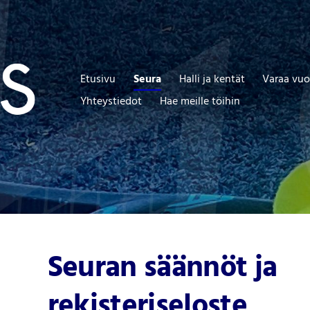
Etusivu
Seura
Halli ja kentät
Varaa vuo
Yhteystiedot
Hae meille töihin
Seuran säännöt ja
rekisteriseloste