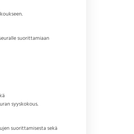
okoukseen.
 seuralle suorittamiaan
ekä
uran syyskokous.
ujen suorittamisesta sekä