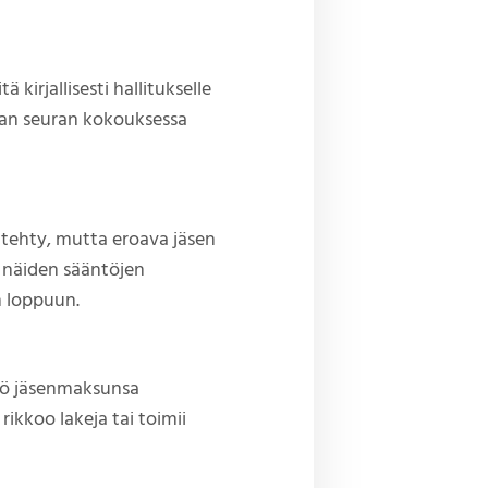
 kirjallisesti hallitukselle
taan seuran kokouksessa
 tehty, mutta eroava jäsen
 näiden sääntöjen
n loppuun.
lyö jäsenmaksunsa
rikkoo lakeja tai toimii