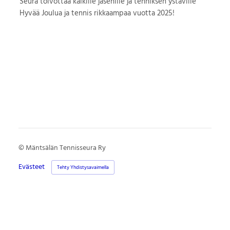
Seura toivottaa kaikille jäsenille ja tenniksen ystäville
Hyvää Joulua ja tennis rikkaampaa vuotta 2025!
©
Mäntsälän Tennisseura Ry
Evästeet
Tehty Yhdistysavaimella