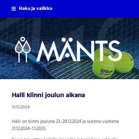
Siirry
Haku ja valikko
sivun
sisältöön
Mäntsälän Tennisseura Ry
Halli kiinni joulun aikana
15.12.2024
Halli on kiinni jouluna 23.-28.12.2024 ja uutena vuotena
31.12.2024.-1.1.2025.