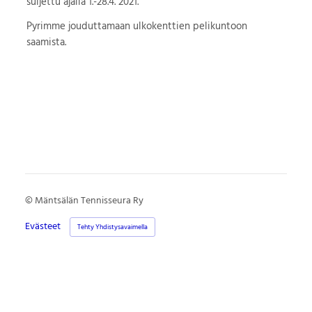
suljettu ajalla 1.-28.4. 2021.
Pyrimme jouduttamaan ulkokenttien pelikuntoon
saamista.
©
Mäntsälän Tennisseura Ry
Evästeet
Tehty Yhdistysavaimella