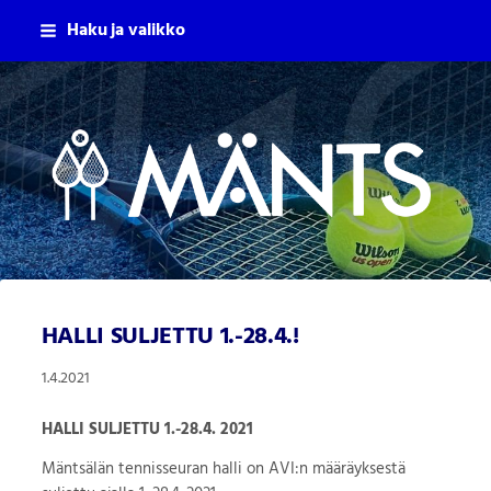
Siirry
Haku ja valikko
sivun
sisältöön
Mäntsälän Tennisseura Ry
HALLI SULJETTU 1.-28.4.!
1.4.2021
HALLI SULJETTU 1.-28.4. 2021
Mäntsälän tennisseuran halli on AVI:n määräyksestä