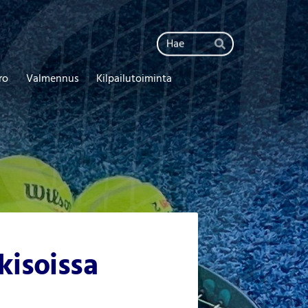
Haku
Hae
ro
Valmennus
Kilpailutoiminta
kisoissa