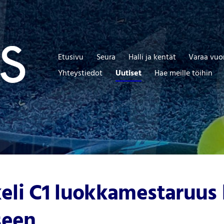
Etusivu
Seura
Halli ja kentät
Varaa vuo
Yhteystiedot
Uutiset
Hae meille töihin
eli C1 luokkamestaruus 
seen