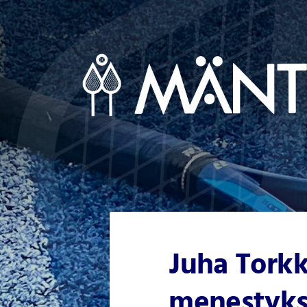
Siirry
sivun
sisältöön
Mäntsälän Tennisseura Ry
Juha Torkk
menestyk