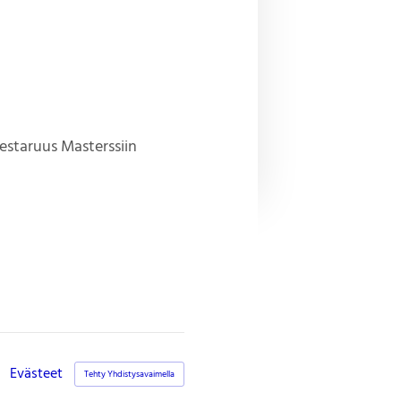
mestaruus Masterssiin
Evästeet
Tehty Yhdistysavaimella