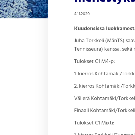
4.11.2020
Kuudensissa luokkamesta
Juha Torkkeli (MänTS) saav
Tennisseura) kanssa, sekä 
Tulokset C1 M4-p:
1. kierros Kohtamäk
2. kierros Kohtamäki/Torkke
Välierä Kohtamäki/Torkkeli
Finaali Kohtamäki/Torkkeli
Tulokset C1 Mixti: