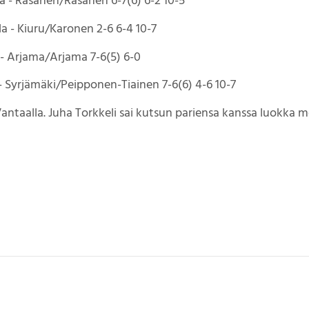
la - Räsänen/Räsänen 6-7(6) 6-2 10-5
la - Kiuru/Karonen 2-6 6-4 10-7
 - Arjama/Arjama 7-6(5) 6-0
- Syrjämäki/Peipponen-Tiainen 7-6(6) 4-6 10-7
 Vantaalla. Juha Torkkeli sai kutsun pariensa kanssa luokka 