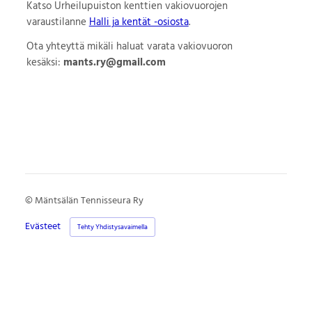
Katso Urheilupuiston kenttien vakiovuorojen
varaustilanne
Halli ja kentät -osiosta
.
Ota yhteyttä mikäli haluat varata vakiovuoron
kesäksi:
mants.ry@gmail.com
©
Mäntsälän Tennisseura Ry
Evästeet
Tehty Yhdistysavaimella