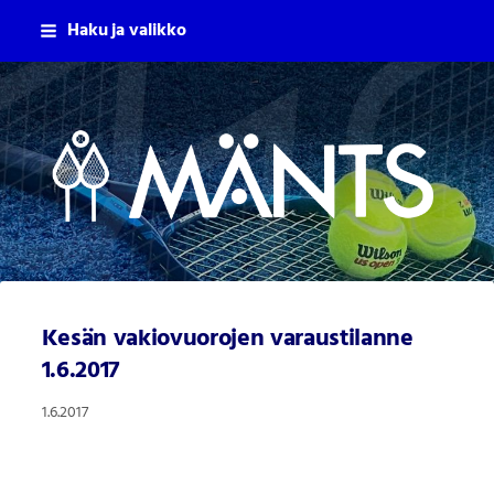
Siirry
Haku ja valikko
sivun
sisältöön
Mäntsälän Tennisseura Ry
Kesän vakiovuorojen varaustilanne
1.6.2017
1.6.2017