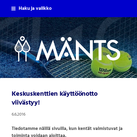
Siirry
Haku ja valikko
sivun
sisältöön
Mäntsälän Tennisseura Ry
Keskuskenttien käyttöönotto
viivästyy!
6.6.2016
Tiedotamme näillä sivuilla, kun kentät valmistuvat ja
toiminta voidaan aloittaa.