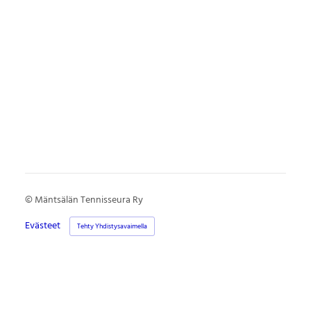
©
Mäntsälän Tennisseura Ry
Evästeet
Tehty Yhdistysavaimella