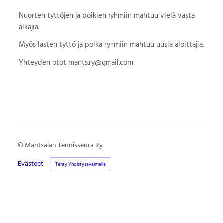
Nuorten tyttöjen ja poikien ryhmiin mahtuu vielä vasta
alkajia.
Myös lasten tyttö ja poika ryhmiin mahtuu uusia aloittajia.
Yhteyden otot mants.ry@gmail.com
©
Mäntsälän Tennisseura Ry
Evästeet
Tehty Yhdistysavaimella