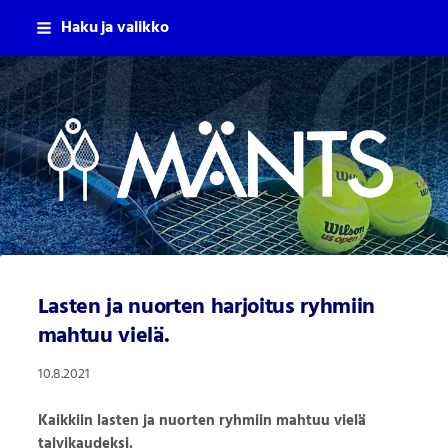
Siirry
Haku ja valikko
sivun
sisältöön
Mäntsälän Tennisseura Ry
Lasten ja nuorten harjoitus ryhmiin
mahtuu vielä.
10.8.2021
Kaikkiin lasten ja nuorten ryhmiin mahtuu vielä
talvikaudeksi.