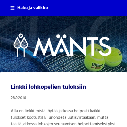
Siirry
Haku ja valikko
sivun
sisältöön
Mäntsälän Tennisseura Ry
Linkki lohkopelien tuloksiin
28.9.2016
Alla on linkki mistä löytää jatkossa helposti kaikki
tulokset kootusti! Ei unohdeta uutisvirtaakaan, mutta
täältä jatkossa lohkojen seuraamisen helpottamiseksi yksi