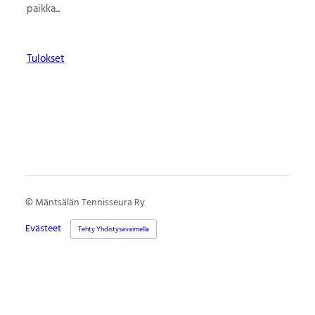
paikka...
Tulokset
©
Mäntsälän Tennisseura Ry
Evästeet
Tehty Yhdistysavaimella