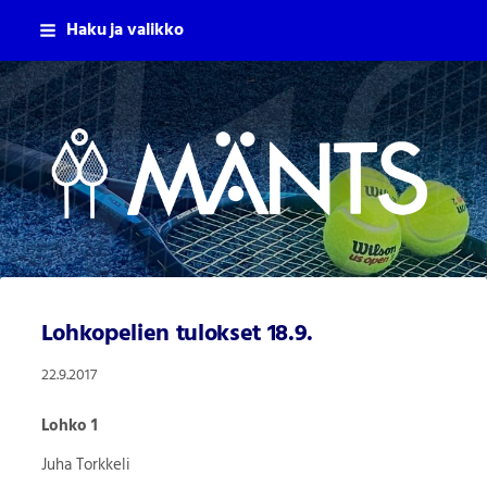
Siirry
Haku ja valikko
sivun
sisältöön
Mäntsälän Tennisseura Ry
Lohkopelien tulokset 18.9.
22.9.2017
Lohko 1
Juha Torkkeli