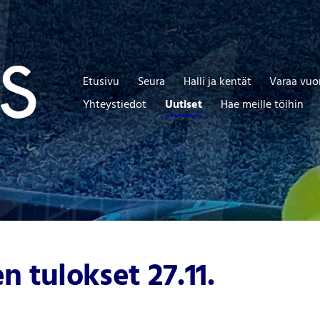
Etusivu
Seura
Halli ja kentät
Varaa vuo
Yhteystiedot
Uutiset
Hae meille töihin
n tulokset 27.11.