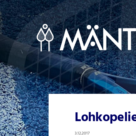
Siirry
sivun
sisältöön
Mäntsälän Tennisseura Ry
Lohkopelie
3.12.2017