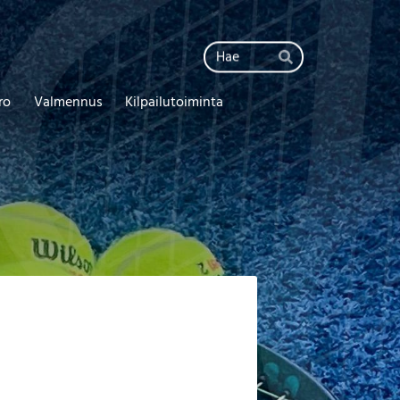
Haku
Hae
ro
Valmennus
Kilpailutoiminta