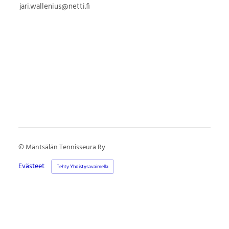
jari.wallenius@netti.fi
©
Mäntsälän Tennisseura Ry
Evästeet
Tehty Yhdistysavaimella