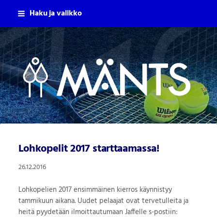
Siirry
Haku ja valikko
sivun
sisältöön
Mäntsälän Tennisseura Ry
Lohkopelit 2017 starttaamassa!
26.12.2016
Lohkopelien 2017 ensimmäinen kierros käynnistyy
tammikuun aikana. Uudet pelaajat ovat tervetulleita ja
heitä pyydetään ilmoittautumaan Jaffelle s-postiin: