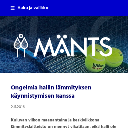
Siirry
Haku ja valikko
sivun
sisältöön
Mäntsälän Tennisseura Ry
Ongelmia hallin lämmityksen
käynnistymisen kanssa
2.11.2016
Kuluvan viikon maanantaina ja keskiviikkona
lämmityslaitteisto on mennyt vikatilaan, eikä halli ole