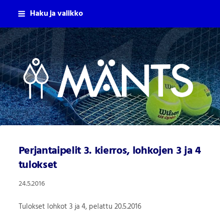
Siirry
Haku ja valikko
sivun
sisältöön
Mäntsälän Tennisseura Ry
Perjantaipelit 3. kierros, lohkojen 3 ja 4
tulokset
24.5.2016
Tulokset lohkot 3 ja 4, pelattu 20.5.2016