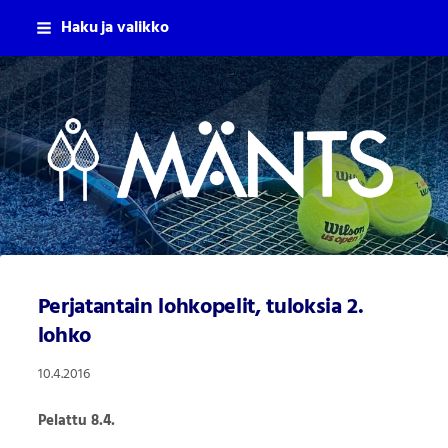
Siirry
Haku ja valikko
sivun
sisältöön
Mäntsälän Tennisseura Ry
Perjatantain lohkopelit, tuloksia 2.
lohko
10.4.2016
Pelattu 8.4.