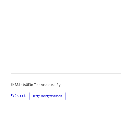
©
Mäntsälän Tennisseura Ry
Evästeet
Tehty Yhdistysavaimella