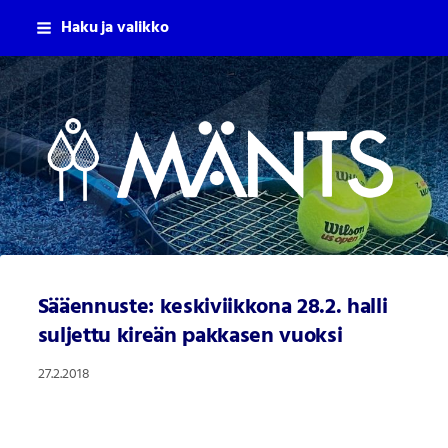
Siirry
Haku ja valikko
sivun
sisältöön
Mäntsälän Tennisseura Ry
Sääennuste: keskiviikkona 28.2. halli
suljettu kireän pakkasen vuoksi
27.2.2018