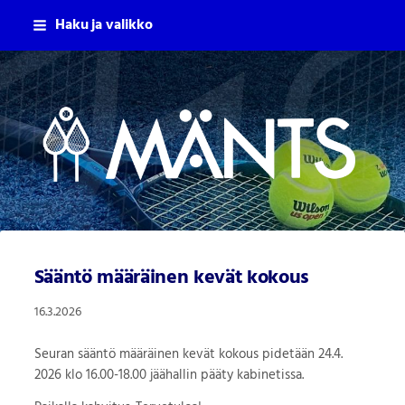
Siirry
Haku ja valikko
sivun
sisältöön
Mäntsälän Tennisseura Ry
Sääntö määräinen kevät kokous
16.3.2026
Seuran sääntö määräinen kevät kokous pidetään 24.4.
2026 klo 16.00-18.00 jäähallin pääty kabinetissa.