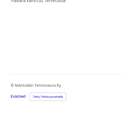
Paikalla kahvitus. Tervetuloa!
©
Mäntsälän Tennisseura Ry
Evästeet
Tehty Yhdistysavaimella