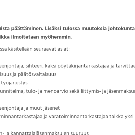
uista päättäminen. Lisäksi tulossa muutoksia johtokunt
ikka ilmoitetaan myöhemmin.
a käsitellään seuraavat asiat:
njohtaja, sihteeri, kaksi pöytäkirjantarkastajaa ja tarvitta
lisuus ja päätösvaltaisuus
työjärjestys
unnitelma, tulo- ja menoarvio sekä liittymis- ja jäsenmaksu
heenjohtaja ja muut jäsenet
toiminnantarkastajaa ja varatoiminnantarkastajaa taikka yksi t
sen- ja kannattajajäsenmaksujen suuruus