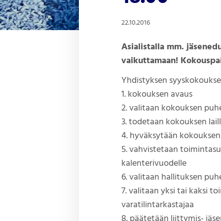
22.10.2016
Asialistalla mm. jäsened
vaikuttamaan! Kokouspa
Yhdistyksen syyskokouksess
1. kokouksen avaus
2. valitaan kokouksen puhee
3. todetaan kokouksen lail
4. hyväksytään kokouksen 
5. vahvistetaan toimintasu
kalenterivuodelle
6. valitaan hallituksen pu
7. valitaan yksi tai kaksi 
varatilintarkastajaa
8. päätetään liittymis- jä