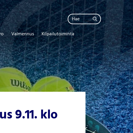
Haku
Hae
ro
Valmennus
Kilpailutoiminta
 9.11. klo