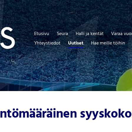
Etusivu
Seura
Halli ja kentät
Varaa vuo
Yhteystiedot
Uutiset
Hae meille töihin
ntömääräinen syyskokous