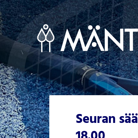
Siirry
sivun
sisältöön
Mäntsälän Tennisseura Ry
Seuran sää
18.00