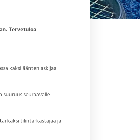
aan. Tervetuloa
essa kaksi ääntenlaskijaa
n suuruus seuraavalle
ai kaksi tilintarkastajaa ja