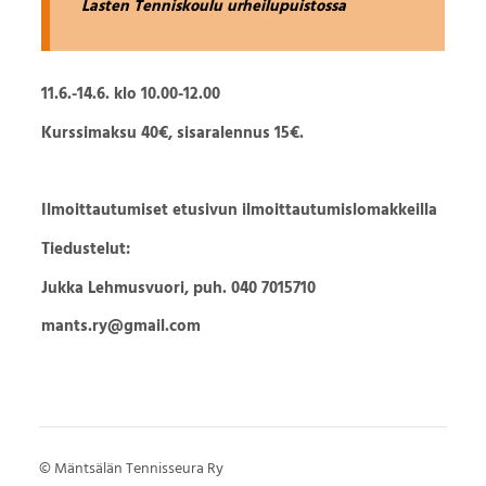
Lasten Tenniskoulu
urheilupuistossa
11.6.-14.6. klo 10.00-12.00
Kurssimaksu 40€, sisaralennus 15€.
Ilmoittautumiset e
tusivun ilmoittautumislomakkeilla
Tiedustelut:
Jukka Lehmusvuori, puh. 040 7015710
mants.ry@gmail.com
©
Mäntsälän Tennisseura Ry