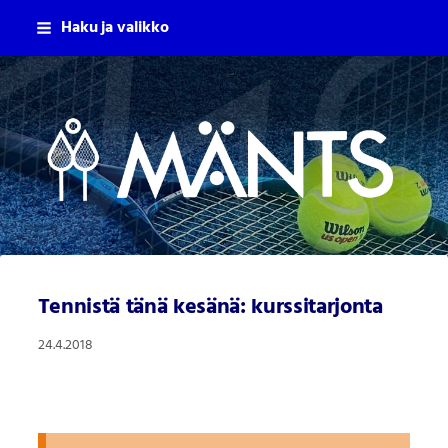
Siirry
Haku ja valikko
sivun
sisältöön
Mäntsälän Tennisseura Ry
Tennistä tänä kesänä: kurssitarjonta
24.4.2018