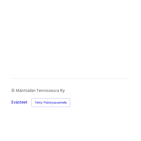
©
Mäntsälän Tennisseura Ry
Evästeet
Tehty Yhdistysavaimella