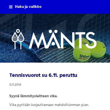
Siirry
Haku ja valikko
sivun
sisältöön
Mäntsälän Tennisseura Ry
Tennisvuorot su 6.11. peruttu
5.11.2016
Syynä lämmityslaitteen vika.
Vika pyritään korjauttamaan mahdollisimman pian.