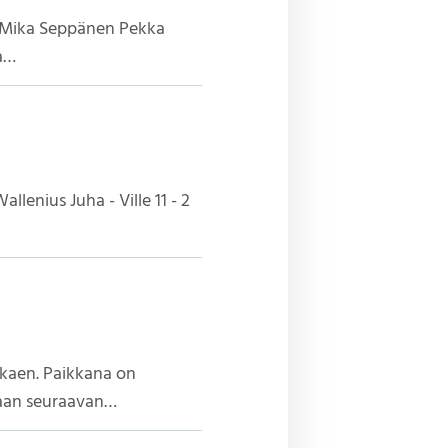
en Mika Seppänen Pekka
ka…
llenius Juha - Ville 11 - 2
lkaen. Paikkana on
maan seuraavan…