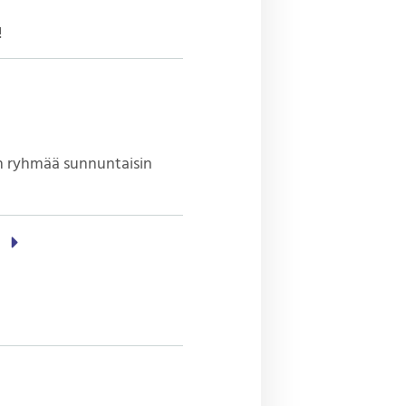
!
ten ryhmää sunnuntaisin
a