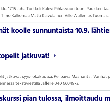
7 klo. 17.15 Juha Torkkeli Kalevi Pihlasvuori Jouni Paukkeri Ja
9.15 Timo Kalliomaa Matti Kaivolainen Ville Wallenius Tuomas
t koolle sunnuntaista 10.9. lähti
kopelit jatkuvat!
lit jatkuvat syys-lokakuussa. Pelipäivä Maanantai. Vanhat j
nnessä tekstiviestillä Jaffelle 040 6604973.
skurssi pian tulossa, ilmoittaudu