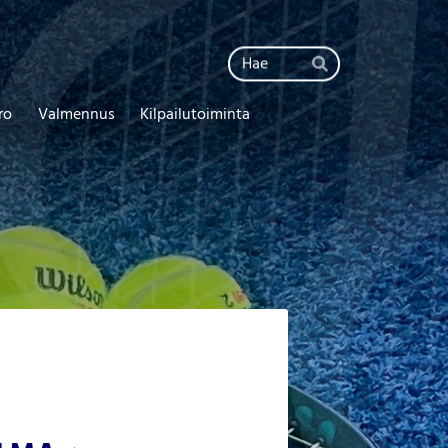
Haku
Hae
ro
Valmennus
Kilpailutoiminta