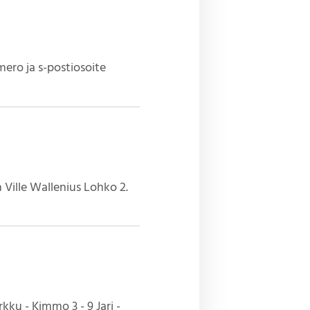
mero ja s-postiosoite
n Ville Wallenius Lohko 2.
kku - Kimmo 3 - 9 Jari -