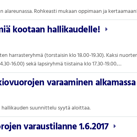
un alareunassa. Rohkeasti mukaan oppimaan ja kertaamaan
ä kootaan hallikaudelle!
isten harrasteryhmä (torstaisin klo 18.00-19.30). Kaksi nuor
 14.30-16.00) sekä lapsiryhmä tiistaina klo 17.30-19.00.…
kiovuorojen varaaminen alkamass
 hallikauden suunnittelu syytä aloittaa.
ojen varaustilanne 1.6.2017