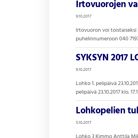
Irtovuorojen v
9.10.2017
Irtovuoron voi toistaiseks
puhelinnumeroon 040 71971
SYKSYN 2017 L
9.10.2017
Lohko 1. pelipäivä 23.10.201
pelipäivä 23.10.2017 klo. 1
Lohkopelien tul
5.10.2017
Lohko 3 Kimmo Anttila Mika