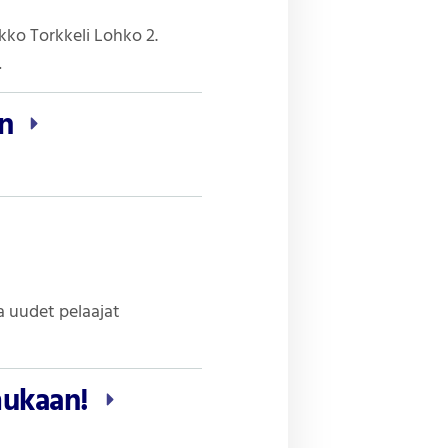
akko Torkkeli Lohko 2.
…
en
a uudet pelaajat
 mukaan!