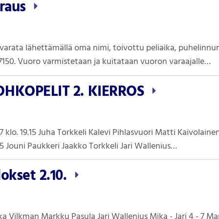
araus
i varata lähettämällä oma nimi, toivottu peliaika, puhelinnu
50. Vuoro varmistetaan ja kuitataan vuoron varaajalle…
OHKOPELIT 2. KIERROS
7 klo. 19.15 Juha Torkkeli Kalevi Pihlasvuori Matti Kaivolaine
7.15 Jouni Paukkeri Jaakko Torkkeli Jari Wallenius…
okset 2.10.
 Vilkman Markku Pasula Jari Wallenius Mika - Jari 4 - 7 Mar