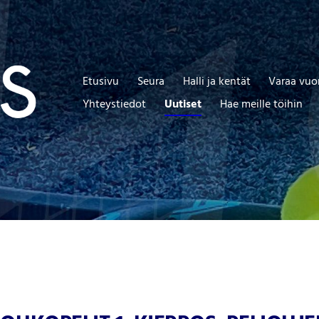
Etusivu
Seura
Halli ja kentät
Varaa vuo
Yhteystiedot
Uutiset
Hae meille töihin