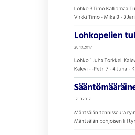
Lohko 3 Timo Kalliomaa Tu
Virkki Timo - Mika 8 - 3 Jar
Lohkopelien tul
28.10.2017
Lohko 1 Juha Torkkeli Kalevi
Kalevi - -Petri 7 - 4 Juha - K
Sääntömääräine
17.10.2017
Mäntsälän tennisseura ry:n
Mäntsälän pohjoisen liitt