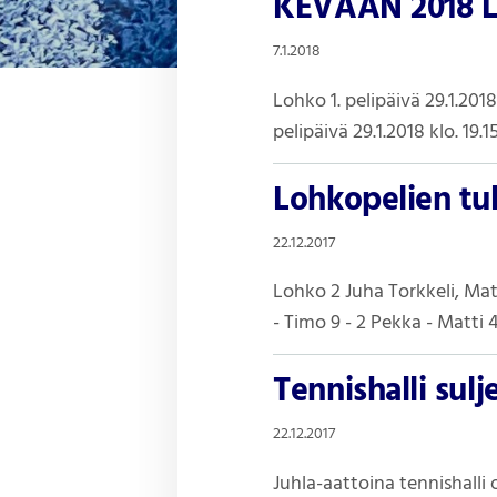
KEVÄÄN 2018 
7.1.2018
Lohko 1. pelipäivä 29.1.201
pelipäivä 29.1.2018 klo. 19
Lohkopelien tul
22.12.2017
Lohko 2 Juha Torkkeli, Matt
- Timo 9 - 2 Pekka - Matti 4
Tennishalli sulje
22.12.2017
Juhla-aattoina tennishalli