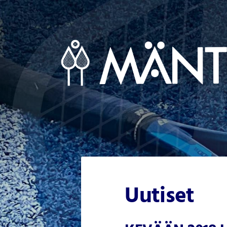
Siirry
sivun
sisältöön
Mäntsälän Tennisseura Ry
Uutiset